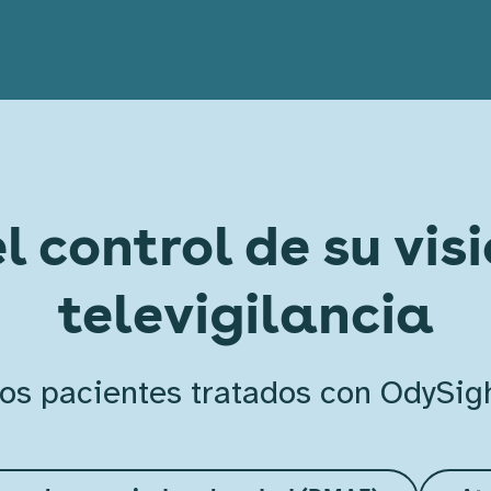
el control de su vis
televigilancia
 los pacientes tratados con OdySig