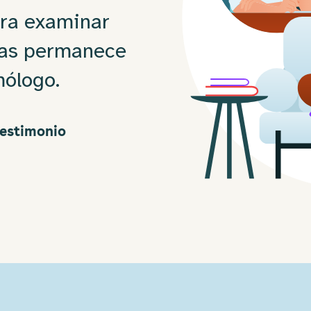
ra examinar 
ras permanece 
mólogo.
testimonio