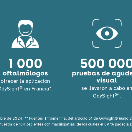
1 000
500 00
oftalmólogos
pruebas de agud
visual
ofrecer la aplicación
se llevaron a cabo e
®
OdySight
en Francia*.
®*
OdySight
.
mbre de 2024. ** Fuentes: Informe final del artículo 51 de Odysight® (junio 
muestra de 184 pacientes con maculopatías, de los cuales el 69 % padecía 