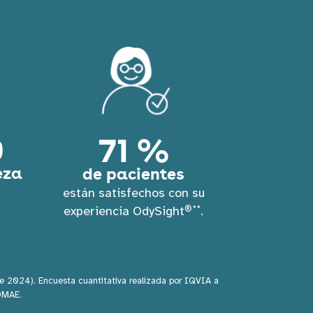
0
71 %
eza
de pacientes
están satisfechos con su
n
®**
experiencia OdySight
.
de 2024). Encuesta cuantitativa realizada por IQVIA a
DMAE.