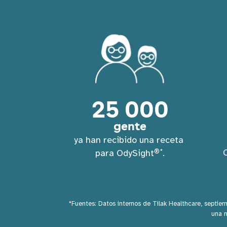
25 000
gente
ya han recibido una receta 
®*
para OdySight
.
*Fuentes: Datos internos de Tilak Healthcare, septie
una 