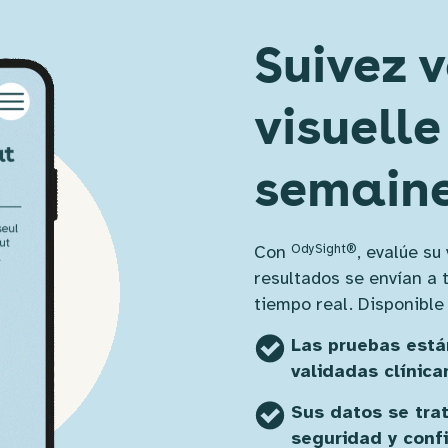
Suivez v
visuelle
semain
OdySight®
Con
, evalúe su
resultados se envían a 
tiempo real. Disponible
Las pruebas está
validadas clínic
Sus datos se tra
seguridad y conf